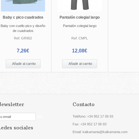
Baby c pico cuadrados
Pantalón colegial largo
Baby con cuello pico y diseño
Pantalón colegial largo
de cuadrados
Ref:
GR902
Ref:
CMPL
7,26€
12,08€
Añadir al carrito
Añadir al carrito
ewsletter
Contacto
Teléfono:
+34 952 17 06 93
Fax: +34
952 17 06 93
edes sociales
Email: kalkamania@kalkamania.com