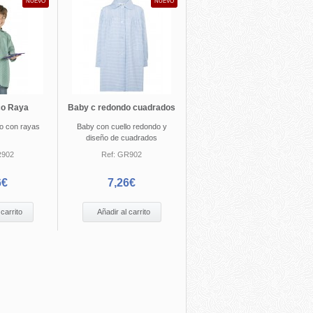
NUEVO
NUEVO
co Raya
Baby c redondo cuadrados
co con rayas
Baby con cuello redondo y
diseño de cuadrados
902
Ref:
GR902
6€
7,26€
 carrito
Añadir al carrito