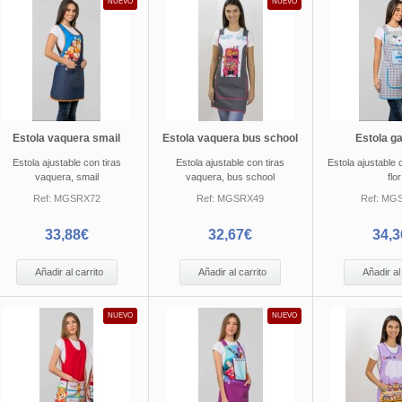
NUEVO
NUEVO
Estola vaquera smail
Estola vaquera bus school
Estola ga
Estola ajustable con tiras
Estola ajustable con tiras
Estola ajustable 
vaquera, smail
vaquera, bus school
flor
Ref:
MGSRX72
Ref:
MGSRX49
Ref:
MGS
33,88€
32,67€
34,3
Añadir al carrito
Añadir al carrito
Añadir al
NUEVO
NUEVO