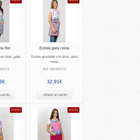
NUEVO
NUEVO
ta flor
Estola gata reina
con tiras, gata
Estola ajustable con tiras, gata
reina.
RX74
Ref:
MGSRX75
6€
32,91€
 carrito
Añadir al carrito
NUEVO
NUEVO