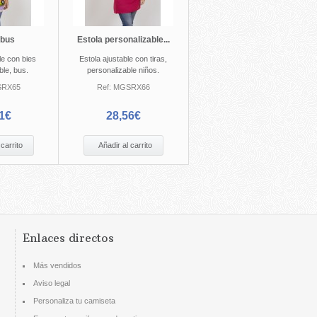
 bus
Estola personalizable...
le con bies
Estola ajustable con tiras,
ble, bus.
personalizable niños.
RX65
Ref:
MGSRX66
1€
28,56€
 carrito
Añadir al carrito
Enlaces directos
Más vendidos
Aviso legal
Personaliza tu camiseta