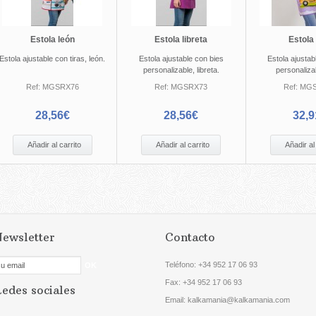
Estola león
Estola libreta
Estola
Estola ajustable con tiras, león.
Estola ajustable con bies
Estola ajustab
personalizable, libreta.
personaliza
Ref:
MGSRX76
Ref:
MGSRX73
Ref:
MGS
28,56€
28,56€
32,9
Añadir al carrito
Añadir al carrito
Añadir al
ewsletter
Contacto
Teléfono:
+34 952 17 06 93
Fax: +34
952 17 06 93
edes sociales
Email: kalkamania@kalkamania.com