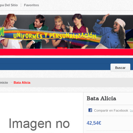
pa Del Sitio
Favoritos
Inicio
>
Bata Alicia
Bata Alicia
Compartir en Facebook
42,54€