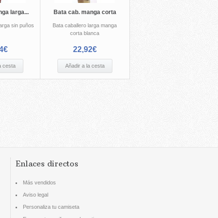
ga larga...
Bata cab. manga corta
arga sin puños
Bata caballero larga manga
corta blanca
4€
22,92€
a cesta
Añadir a la cesta
Enlaces directos
Más vendidos
Aviso legal
Personaliza tu camiseta