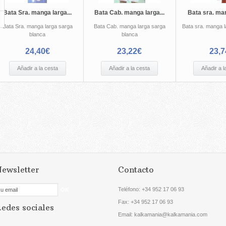
Bata Sra. manga larga...
Bata Cab. manga larga...
Bata sra. man
Bata Sra. manga larga sarga
Bata Cab. manga larga sarga
Bata sra. manga l
blanca
blanca
24,40€
23,22€
23,7
Añadir a la cesta
Añadir a la cesta
Añadir a l
ewsletter
Contacto
Teléfono:
+34 952 17 06 93
Fax: +34
952 17 06 93
edes sociales
Email: kalkamania@kalkamania.com